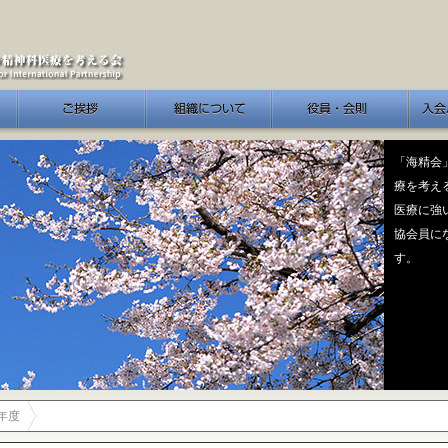
会長ご挨拶
組織について
会員・会則
入会/
「海精会
療を考え
医療に強
協会員に
す。
5年度
>
ました】令和７年１１月_第7回役員会・第3回病実研・懇親会開催のお知らせ