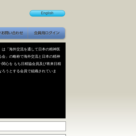
English
お問い合わせ
」は「海外交流を通して日本の精神医
る会」の略称で海外交流と日本の精神
い関心を もち日精協会員及び将来日精
なろうとする会員で組織されていま