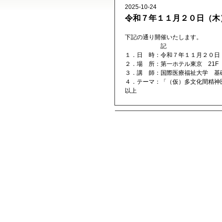
2025-10-24
令和７年１１月２０日（木
下記の通り開催いたします。
記
１．日 時：令和７年１１月２０日（
２．場 所：第一ホテル東京 21F
３．講 師：国際医療福祉大学 基
４．テーマ：「（仮）多文化間精神
以上