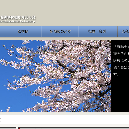
会長ご挨拶
組織について
会員・会則
入会/
「海精会
療を考え
医療に強
協会員に
す。
度