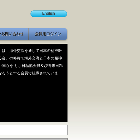
English
お問い合わせ
」は「海外交流を通して日本の精神医
る会」の略称で海外交流と日本の精神
い関心を もち日精協会員及び将来日精
なろうとする会員で組織されていま